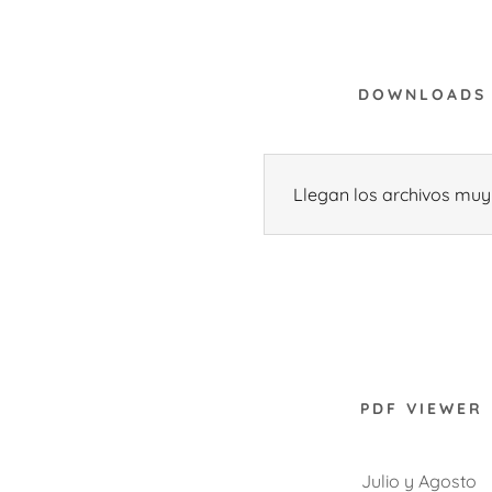
DOWNLOADS
Llegan los archivos muy
sión como:
sión
daddy.com
enta
PDF VIEWER
Julio y Agosto
ión