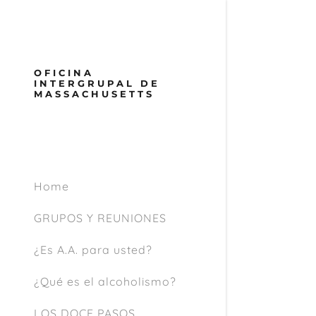
OFICINA
INTERGRUPAL DE
MASSACHUSETTS
Iniciaste se
Iniciar se
Home
filler@go
GRUPOS Y REUNIONES
Crear cu
¿Es A.A. para usted?
Mi cuenta
¿Qué es el alcoholismo?
Mi cuenta
Cerrar ses
LOS DOCE PASOS